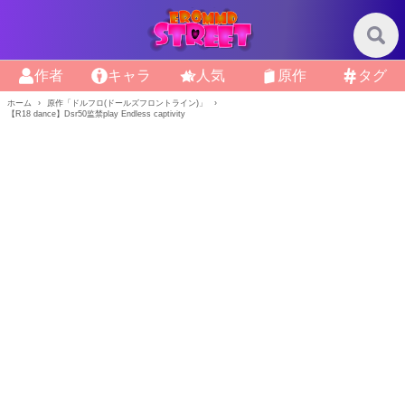
作者
キャラ
人気
原作
タグ
ホーム
原作「ドルフロ(ドールズフロントライン)」
【R18 dance】Dsr50监禁play Endless captivity