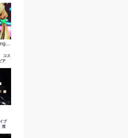
発
首
ing
き
コス
ピア
イブ
淫