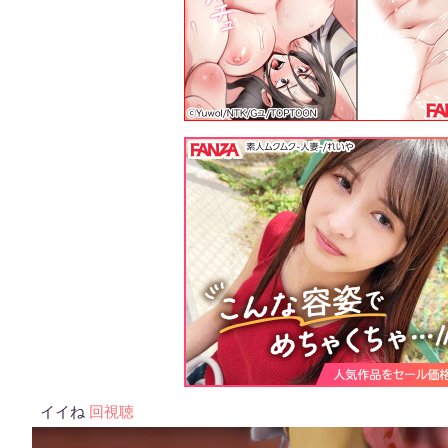
イイね
回視聴