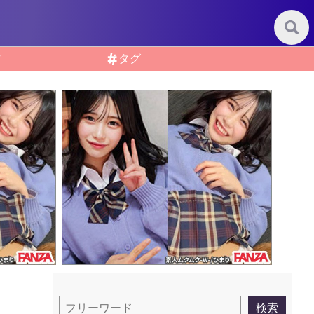
作
タグ
検
検索
索