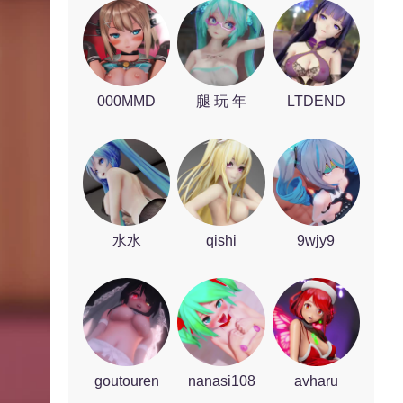
000MMD
腿 玩 年
LTDEND
水水
qishi
9wjy9
goutouren
nanasi108
avharu