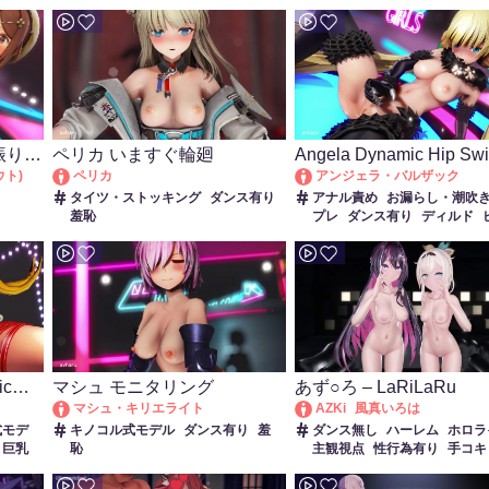
為有り
拘束
獣耳
調教・開
輪・鎖・拘束具
振りダ
ペリカ いますぐ輪廻
Angela Dynamic Hip Sw
Dance
ト)
ペリカ
アンジェラ・バルザック
タイツ・ストッキング
ダンス有り
アナル責め
お漏らし・潮吹
羞恥
プレ
ダンス有り
ディルド
ス・装飾品
猫耳
羞恥
ic
マシュ モニタリング
あず○ろ – LaRiLaRu
マシュ・キリエライト
AZKi
風真いろは
式モデ
キノコル式モデル
ダンス有り
羞
ダンス無し
ハーレム
ホロラ
巨乳
恥
主観視点
性行為有り
手コキ
乱