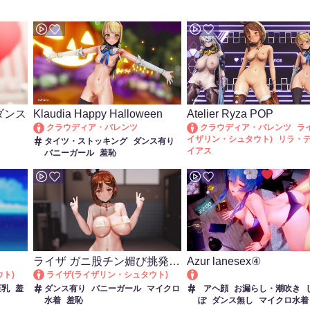
ダンス
Klaudia Happy Halloween
Atelier Ryza POP
クラウディア・バレンツ
クラウディア・バレンツ
ラ
イザリン・シュタウト)
リラ・
タイツ・ストッキング
ダンス有り
イアス
バニーガール
羞恥
ダンス有り
羞恥
ライザ ガニ股チン媚び挑発ダ
Azur lane
sex④
ンス
ト)
ライザ(ライザリン・シュタウト)
巨乳
羞
ダンス有り
バニーガール
マイクロ
アヘ顔
お漏らし・潮吹き
水着
羞恥
ぽ
ダンス無し
マイクロ水着