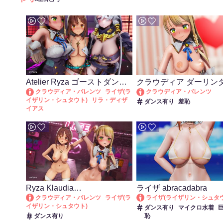
Atelier Ryza ゴーストダンス
クラウディア ダーリン
改変
クラウディア・バレンツ
ライザ(ラ
クラウディア・バレンツ
イザリン・シュタウト)
リラ・ディザ
ダンス有り
羞恥
イアス
ゴーストダンス
タイツ・ストッキ
ング
ダンス有り
羞恥
Ryza Klaudia
ライザ abracadabra
INTERGALACTIA
クラウディア・バレンツ
ライザ(ラ
ライザ(ライザリン・シュタウ
イザリン・シュタウト)
ダンス有り
マイクロ水着
ダンス有り
恥