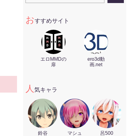
お
すすめサイト
エロMMDの
ero3d動
扉
画.net
人
気キャラ
鈴谷
マシュ
呂500