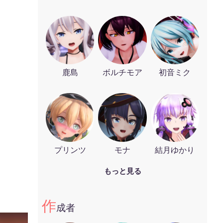
鹿島
ボルチモア
初音ミク
プリンツ
モナ
結月ゆかり
もっと見る
作
成者