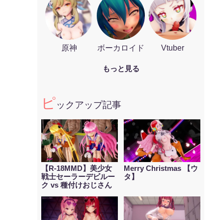
原神
ボーカロイド
Vtuber
もっと見る
ピ
ックアップ記事
【R-18MMD】美少女
Merry Christmas 【ウ
戦士セーラーデビルー
タ】
ク vs 種付けおじさん
星人 After