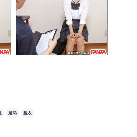
乱
羞恥
脱衣