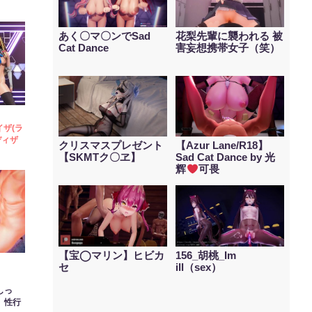
あく〇マ〇ンでSad
花梨先輩に襲われる 被
Cat Dance
害妄想携帯女子（笑）
イザ(ラ
ディザ
クリスマスプレゼント
【Azur Lane/R18】
【SKMTク〇ヱ】
Sad Cat Dance by 光
辉
可畏
【宝◯マリン】ヒビカ
156_胡桃_Im
セ
ill（sex）
しっ
性行