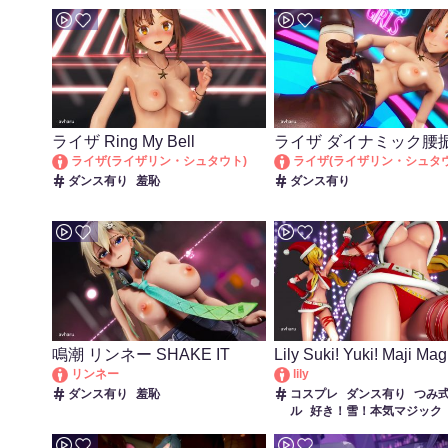
ライザ Ring My Bell
ライザ ダイナミック腰
ンス
ライザ(ライザリン・シュタウト)
ライザ(ライザリン・シュタウ
ダンス有り
羞恥
ダンス有り
鳴潮 リンネー SHAKE IT
Lily Suki! Yuki! Maji Mag
MtU
リンネー
lily
ダンス有り
羞恥
コスプレ
ダンス有り
つみ
ル
好き！雪！本気マジック
羞恥
脱衣