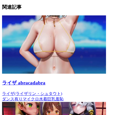
関連記事
ライザ abracadabra
ライザ(ライザリン・シュタウト)
ダンス有り
マイクロ水着
巨乳
羞恥