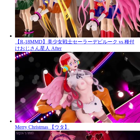
【R-18MMD】美少女戦士セーラーデビルーク vs 種付
けおじさん星人 After
Merry Christmas 【ウタ】