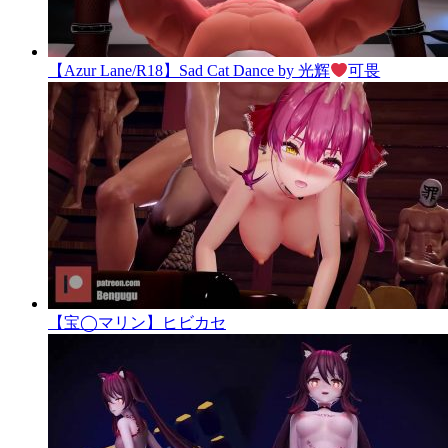
【Azur Lane/R18】Sad Cat Dance by 光辉
可畏
【宝◯マリン】ヒビカセ