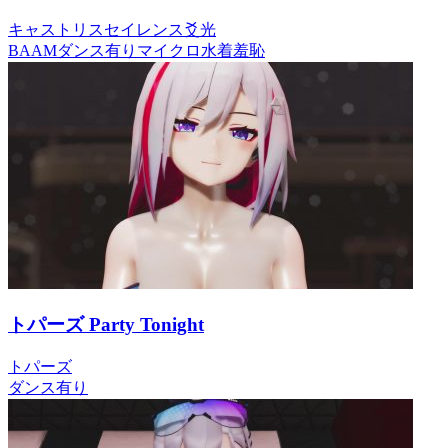
キャストリス
セイレンス
爻光
BAAM
ダンス有り
マイクロ水着
羞恥
トパーズ Party Tonight
トパーズ
ダンス有り