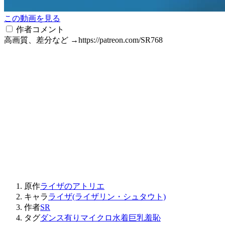
この動画を見る
作者コメント
高画質、差分など →https://patreon.com/SR768
原作
ライザのアトリエ
キャラ
ライザ(ライザリン・シュタウト)
作者
SR
タグ
ダンス有り
マイクロ水着
巨乳
羞恥