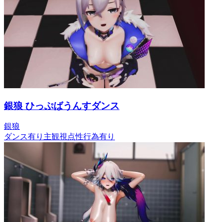
銀狼 ひっぷばうんすダンス
銀狼
ダンス有り
主観視点
性行為有り