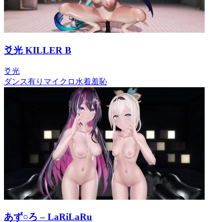
爻光 KILLER B
爻光
ダンス有り
マイクロ水着
羞恥
あず○ろ – LaRiLaRu