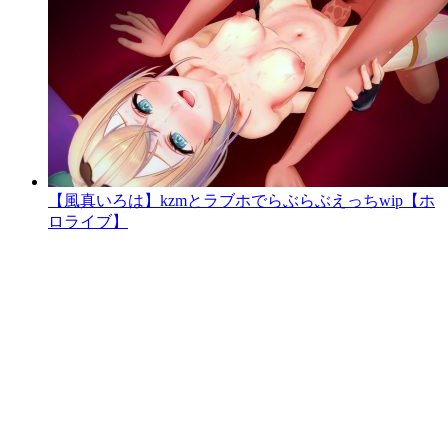
【風真いろは】kzmとラブホでらぶらぶえっちwip【ホ
ロライブ】