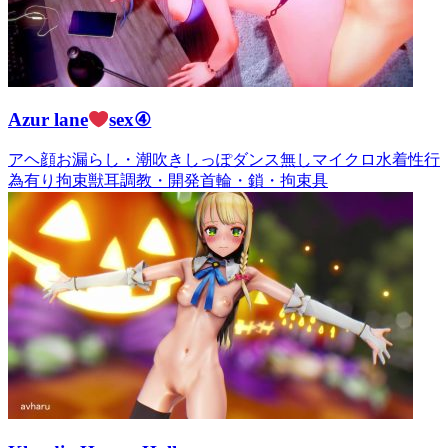
Azur lane
sex④
アヘ顔
お漏らし・潮吹き
しっぽ
ダンス無し
マイクロ水着
性行
為有り
拘束
獣耳
調教・開発
首輪・鎖・拘束具