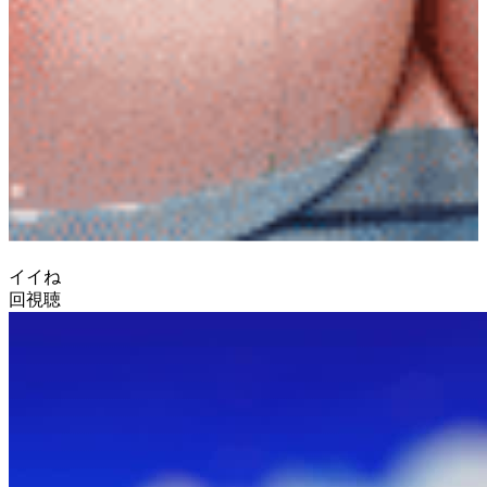
イイね
回視聴