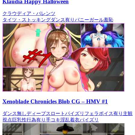
Klaudia Happy Halloween
クラウディア・バレンツ
タイツ・ストッキング
ダンス有り
バニーガール
羞恥
Xenoblade Chronicles Blob CG – HMV #1
ダンス無し
ディープスロート
パイズリ
フェラ
ボイス有り
主観
視点
巨乳
性行為有り
手コキ
淫乱
着衣パイズリ