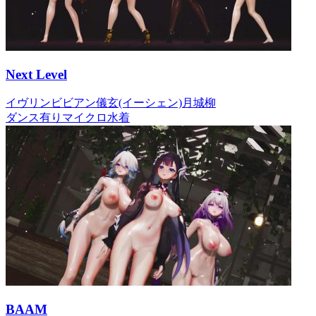
Next Level
イヴリン
ビビアン
儀玄(イーシェン)
月城柳
ダンス有り
マイクロ水着
BAAM