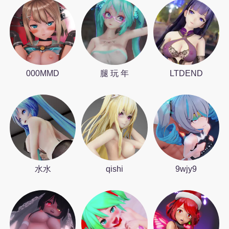
000MMD
腿 玩 年
LTDEND
水水
qishi
9wjy9