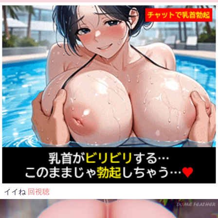
イイね
回視聴