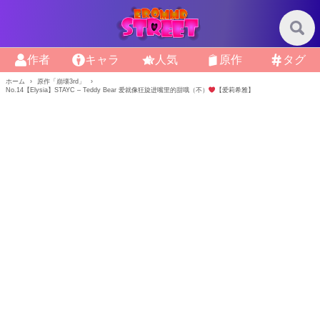
作者
キャラ
人気
原作
タグ
ホーム
原作「崩壊3rd」
No.14【Elysia】STAYC – Teddy Bear 爱就像狂旋进嘴里的甜哦（不）
【爱莉希雅】