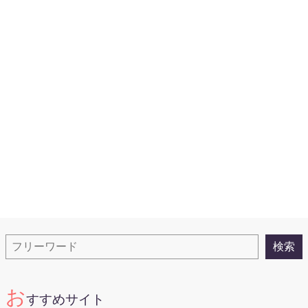
淫乱
検
検索
索
お
すすめサイト