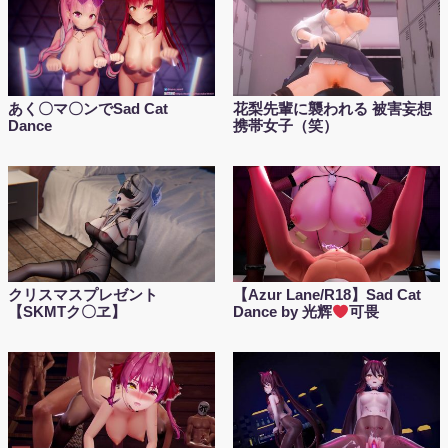
あく〇マ〇ンでSad Cat
花梨先輩に襲われる 被害妄想
Dance
携帯女子（笑）
クリスマスプレゼント
【Azur Lane/R18】Sad Cat
【SKMTク〇ヱ】
Dance by 光辉
可畏