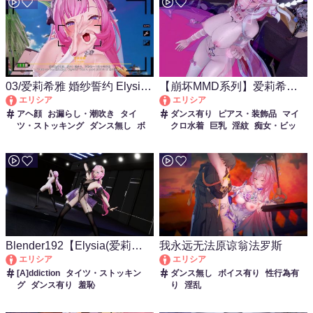
03/爱莉希雅 婚纱誓约 Elysia
【崩坏MMD系列】爱莉希雅♪
Wedding Vows
– EXID – HOT PINK
エリシア
エリシア
アヘ顔
お漏らし・潮吹き
タイ
ダンス有り
ピアス・装飾品
マイ
ツ・ストッキング
ダンス無し
ボ
クロ水着
巨乳
淫紋
痴女・ビッ
イス有り
主観視点
女性上位
性行
チ
首輪・鎖・拘束具
為有り
淫乱
着衣パイズリ
Blender192【Elysia(爱莉希
我永远无法原谅翁法罗斯
雅)-addiction】
エリシア
エリシア
[A]ddiction
タイツ・ストッキン
ダンス無し
ボイス有り
性行為有
グ
ダンス有り
羞恥
り
淫乱