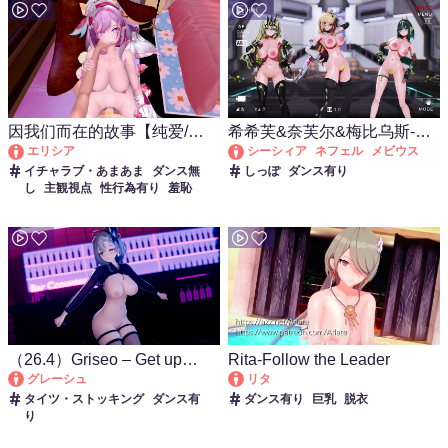
因我们而在的故事【纯爱/第
希希芙&奈芙尔&梅比乌斯-
一人称/Elysia/爱莉希雅】
Step(Cissia&Nefer&Mobius)
エリシア
シーシィア
ネフェル
メビウス
イチャラブ・あまあま
ダンス無
しっぽ
ダンス有り
し
主観視点
性行為有り
羞恥
（26.4）Griseo – Get up
Rita-Follow the Leader
move – Vertical
グレーシュ
リタ
タイツ・ストッキング
ダンス有
ダンス有り
巨乳
脱衣
り