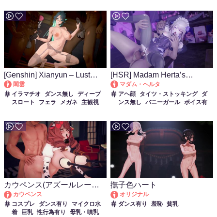
[Genshin] Xianyun – Lust
[HSR] Madam Herta’s
Confessional
Perfection – Sound Ver.
閑雲
マダム・ヘルタ
イラマチオ
ダンス無し
ディープ
アヘ顔
タイツ・ストッキング
ダ
スロート
フェラ
メガネ
主観視
ンス無し
バニーガール
ボイス有
点
口内射精
巨乳
性行為有り
手
り
主観視点
性行為有り
手コキ
コキ
淫乱
輪姦
淫乱
足コキ
カウペンス(アズールレーン)
撫子色ハート
– Bing Bing 【138】
カウペンス
オリジナル
コスプレ
ダンス有り
マイクロ水
ダンス有り
羞恥
貧乳
着
巨乳
性行為有り
母乳・噴乳