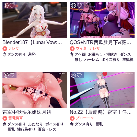
Blender187【Lunar Vow:
QOS♠NTR西瓜肚月下&薇塔
Crimson Love（大月下）-你
为舰长带绿帽
テレサ
ヴィタ
テレサ
的笑容真可爱】
ダンス有り
羞恥
アヘ顔
お漏らし・潮吹き
ダンス
無し
ハーレム
ボイス有り
主観視
点
乱交
妊娠・ボテ腹
寝取り・寝
取られ(NTR)
性行為有り
手コキ
淫乱
痴女・ビッチ
種付けプレス
素股
雷军中秋快乐姐妹月饼
No.22【后崩鸭】密室里任人
摆布的木偶
雷電将軍
ブローニャ
ダンス有り
ふたなり
ボイス有り
ダンス有り
巨乳
巨乳
性行為有り
百合・レズ