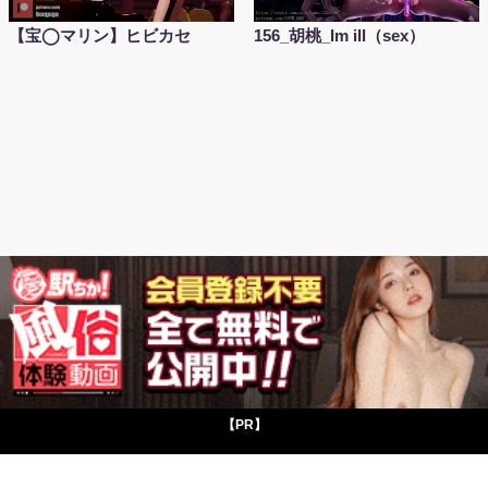
【宝◯マリン】ヒビカセ
156_胡桃_Im ill（sex）
【PR】