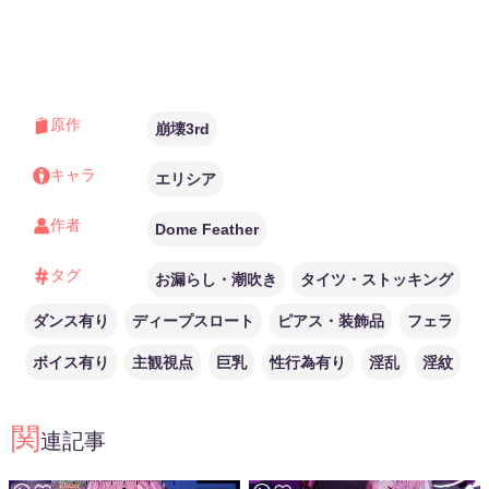
Button/RuntimeUnityEditorVideo production：DFmega盘＆度盘：
nhttps://www.patreon.com/posts/no-14-elysia-ai-81644121mega：
https://mega.nz/file/Er4VXD5R#2ttygfk-
375U9Ajl6tN0Kslu_LMoxTzELfdV_p9JLKU度盘：
https://pan.baidu.com/s/1wSgKPhYehrdPmS1YCXzjIA?pwd=yyds提取
码：yyds解压码：qiongyuIf you want to see the other differential
versions, you can find them in the sponsored stalls如果你想看其他的差
分版，可在赞助档位中找到There will be delays depending on the
原作
update time*根据更新时间会有延迟差不多开始正常工作了n除了偶尔脚
崩壊3rd
疼吃药 估计慢慢调理吧爱莉希雅太棒了 尿旋我嘴里n爱门
キャラ
エリシア
作者
Dome Feather
タグ
お漏らし・潮吹き
タイツ・ストッキング
ダンス有り
ディープスロート
ピアス・装飾品
フェラ
ボイス有り
主観視点
巨乳
性行為有り
淫乱
淫紋
関
連記事