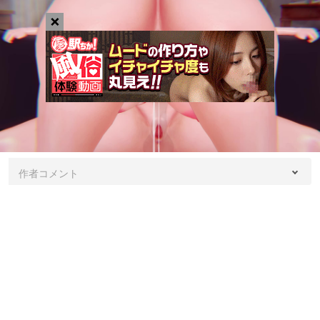
×
作者コメント
Watch before you watch *Thank you very much to the friends of the
Internet can insist on watching my useless worksDue to my personal
reasons, I am very busy at work and manage many contributing
platformsThere has been no extranet resource supplementI will slowly
replenish the resources I have left behindHd video is usually given
away for free in the form of a Mega discOf course, if you like my work,
you also want to give the author a certain financial subsidyPlease
come to the site sponsor me: （我的赞助平台）
https://www.patreon.com/DomeFeather谢谢你的观看！Thanks for
watching!Music：STAYC – Teddy BearImage：爱莉希雅【崩坏3】
nMotion：NatsumisanCamera：NatsumisanModel：limicomod：ぼく
里nCLothes：虚子/SolityL/earthship地球船nstage：KoikatuSunshine
charastudio mapSoftware：Koikatu charastudio/KoikatuSunshine
charastudio/PR/VideoExport/MMD
Director/PostProcessingEffects/SimpleBokeh