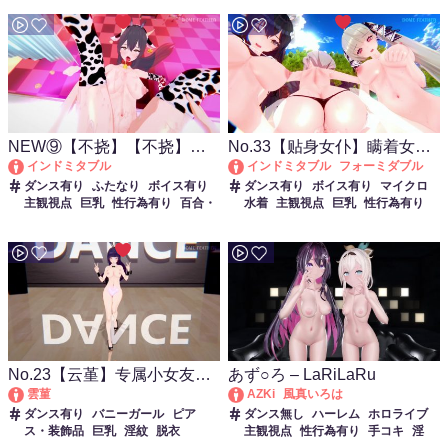
NEW⑨【不挠】【不挠】
No.33【贴身女仆】瞒着女仆
biu~你的心是我的了
特版
长的秘密表演和亲密服务
インドミタブル
インドミタブル
フォーミダブル
ダンス有り
ふたなり
ボイス有り
ダンス有り
ボイス有り
マイクロ
主観視点
巨乳
性行為有り
百合・
水着
主観視点
巨乳
性行為有り
レズ
水着
脱衣
No.23【云堇】专属小女友蹦
あず○ろ – LaRiLaRu
蹦跳
雲菫
AZKi
風真いろは
ダンス有り
バニーガール
ピア
ダンス無し
ハーレム
ホロライブ
ス・装飾品
巨乳
淫紋
脱衣
主観視点
性行為有り
手コキ
淫
乱