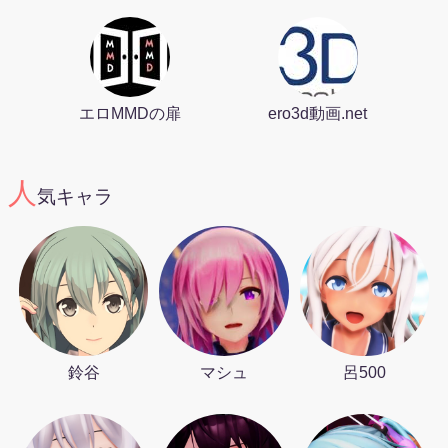
エロMMDの扉
ero3d動画.net
人
気キャラ
鈴谷
マシュ
呂500